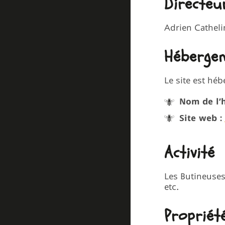
Directeu
Adrien Catheli
Héberge
Le site est héb
Nom de l’
Site web :
Activité
Les Butineuses 
etc.
Propriété