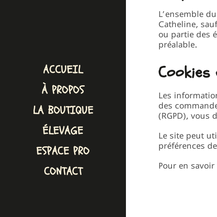
L’ensemble du 
Catheline, sau
ou partie des é
préalable.
Cookies 
ACCUEIL
À PROPOS
Les informatio
des commandes
LA BOUTIQUE
(RGPD), vous d
ÉLEVAGE
Le site peut u
préférences dep
ESPACE PRO
Pour en savoir
CONTACT