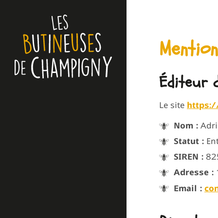
Mention
Éditeur 
Le site
https:
Nom :
Adri
Statut :
Ent
SIREN :
82
Adresse :
1
Email :
co