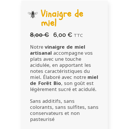
Vinaigre de
miel
8,00
€
6,00
€
Le
Le
TTC
prix
prix
initial
actuel
Notre
vinaigre de miel
était :
est :
artisanal
accompagne vos
8,00 €.
6,00 €.
plats avec une touche
acidulée, en apportant les
notes caractéristiques du
miel. Élaboré avec notre
miel
de Forêt Bio
, son goût est
légèrement sucré et acidulé.
Sans additifs, sans
colorants, sans sulfites, sans
conservateurs et non
pasteurisé