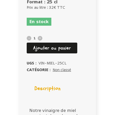
Format : 25 cl
Prix au litre : 32€ TTC
En stock
Vinaigre
de
Ajouter au panier
miel
UGS :
VIN-MIEL-25CL
quantity
CATÉGORIE :
Non classé
Description
Notre vinaigre de miel