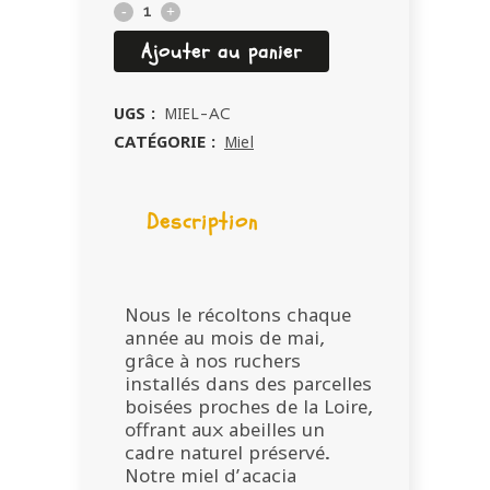
Miel
d'Acacia
Ajouter au panier
Bio
UGS :
MIEL-AC
quantity
CATÉGORIE :
Miel
Description
Nous le récoltons chaque
année au mois de mai,
grâce à nos ruchers
installés dans des parcelles
boisées proches de la Loire,
offrant aux abeilles un
cadre naturel préservé.
Notre miel d’acacia