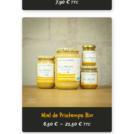
7,90
€
TTC
Ce
Miel de Printemps Bio
produit
Plage
6,50
€
–
21,50
€
TTC
a
de