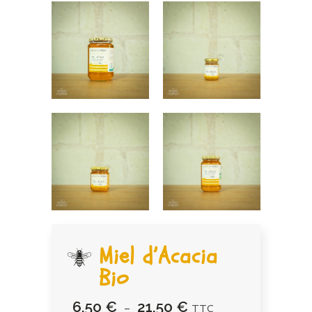
Miel d’Acacia
Bio
6,50
€
21,50
€
Plage
–
TTC