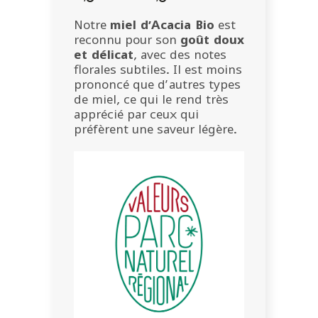
de
prix :
Notre
miel d’Acacia Bio
est
6,50 €
reconnu pour son
goût doux
à
et délicat
, avec des notes
21,50 €
florales subtiles. Il est moins
prononcé que d’autres types
de miel, ce qui le rend très
apprécié par ceux qui
préfèrent une saveur légère.